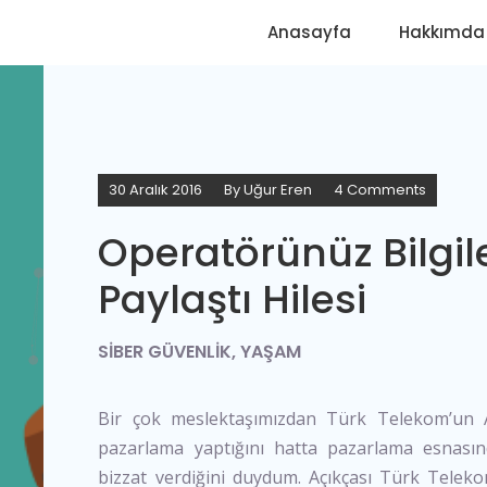
Anasayfa
Hakkımda
30 Aralık 2016
By
Uğur Eren
4 Comments
Operatörünüz Bilgile
Paylaştı Hilesi
SIBER GÜVENLIK
,
YAŞAM
Bir çok meslektaşımızdan Türk Telekom’un Al
pazarlama yaptığını hatta pazarlama esnasında
bizzat verdiğini duydum. Açıkçası Türk Telek