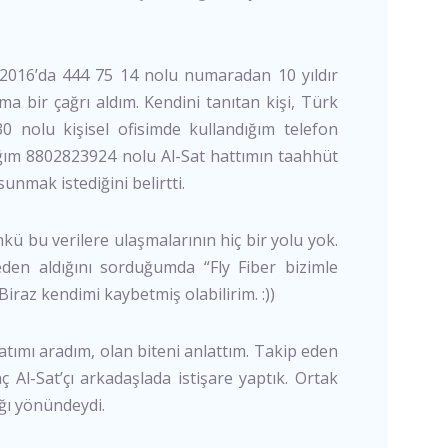
1.2016’da 444 75 14 nolu numaradan 10 yıldır
 bir çağrı aldım. Kendini tanıtan kişi, Türk
0 nolu kişisel ofisimde kullandığım telefon
ığım 8802823924 nolu Al-Sat hattımın taahhüt
unmak istediğini belirtti.
ü bu verilere ulaşmalarının hiç bir yolu yok.
eden aldığını sorduğumda “Fly Fiber bizimle
raz kendimi kaybetmiş olabilirim. :))
ımı aradım, olan biteni anlattım. Takip eden
ç Al-Sat’çı arkadaşlada istişare yaptık. Ortak
ığı yönündeydi.