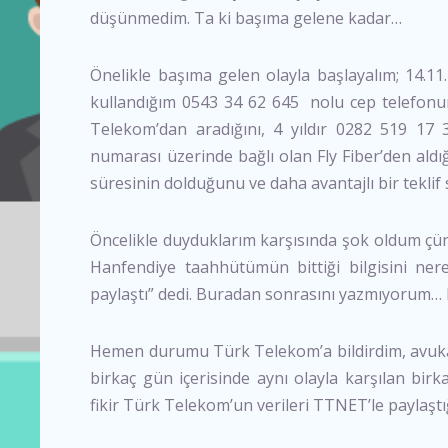
düşünmedim. Ta ki başıma gelene kadar…
Önelikle başıma gelen olayla başlayalım; 14.1
kullandığım 0543 34 62 645 nolu cep telefonuma
Telekom’dan aradığını, 4 yıldır 0282 519 17 3
numarası üzerinde bağlı olan Fly Fiber’den ald
süresinin dolduğunu ve daha avantajlı bir teklif s
Öncelikle duyduklarım karşısında şok oldum çünk
Hanfendiye taahhütümün bittiği bilgisini ner
paylaştı” dedi. Buradan sonrasını yazmıyorum… Bi
Hemen durumu Türk Telekom’a bildirdim, avukat
birkaç gün içerisinde aynı olayla karşılan birka
fikir Türk Telekom’un verileri TTNET’le paylaşt